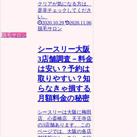
クリアが気になる方は、
是非チェックしてくださ
い。
2020.10.29
2020.11.06
脱毛サロン
脱毛サロン
シースリー大阪
3店舗調査－料金
は安い？予約は
取りやすい？知
らなきゃ損する
月額料金の秘密
シースリーは大阪に梅田
店、心斎橋店、天王寺店
の3店舗あります。 この
ページでは、大阪の各店