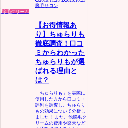
2019.11.28
2020.10.23
脱毛サロン
除毛クリーム
【お得情報あ
り】ちゅらりも
徹底調査！口コ
ミからわかった
ちゅらりもが選
ばれる理由と
は？
「ちゅらりも」を実際に
使用した方から口コミ・
評判を調査し、ちゅらり
もの効果について分析し
ました！ また、他脱毛ク
リームの費用や楽天など