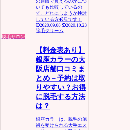
の通販で買えるのかにつ
いても比較しているの
で、どれにしようか検討
している方必見です！
2020.09.08
2020.10.23
除毛クリーム
脱毛サロン
【料金表あり】
銀座カラーの大
阪店舗口コミま
とめ－予約は取
りやすい？お得
に脱毛する方法
は？
銀座カラーは、脱毛の施
術を受けられる大手エス