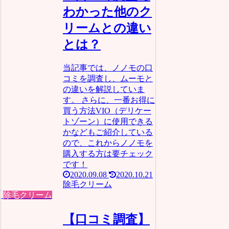
わかった他のク
リームとの違い
とは？
当記事では、ノノモの口
コミを調査し、ムーモと
の違いを解説していま
す。 さらに、一番お得に
買う方法VIO（デリケー
トゾーン）に使用できる
かなどもご紹介している
ので、これからノノモを
購入する方は要チェック
です！
2020.09.08
2020.10.21
除毛クリーム
除毛クリーム
【口コミ調査】