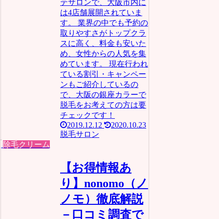
テサロンで、大阪市内に
は4店舗展開されていま
す。 業界の中でも予約の
取りやすさがトップクラ
スに高く、料金も安いた
め、女性からの人気を集
めています。 現在行われ
ている割引・キャンペー
ンもご紹介しているの
で、大阪の銀座カラーで
脱毛をお考えての方は要
チェックです！
2019.12.12
2020.10.23
脱毛サロン
除毛クリーム
【お得情報あ
り】nonomo（ノ
ノモ）徹底解説
－口コミ調査で