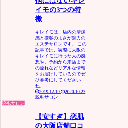
他にはないキレ
イモの3つの特
徴
キレイモは、店内の清潔
感と接客のよさが魅力の
エステサロンです。 この
記事では、実際に大阪の
キレイモに行った人の感
想や、予約から来店まで
の流れなどリアルな情報
をお届けしているのでぜ
ひ参考にしてください
ね。
2019.12.19
2020.10.23
脱毛サロン
脱毛サロン
【安すぎ】恋肌
の大阪店舗口コ