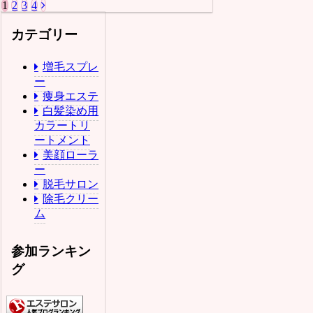
1
2
3
4
カテゴリー
増毛スプレ
ー
痩身エステ
白髪染め用
カラートリ
ートメント
美顔ローラ
ー
脱毛サロン
除毛クリー
ム
参加ランキン
グ