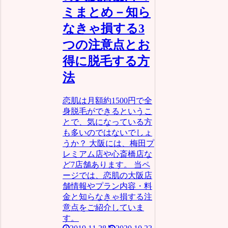
ミまとめ－知ら
なきゃ損する3
つの注意点とお
得に脱毛する方
法
恋肌は月額約1500円で全
身脱毛ができるというこ
とで、気になっている方
も多いのではないでしょ
うか？ 大阪には、梅田プ
レミアム店や心斎橋店な
ど7店舗あります。 当ペ
ージでは、恋肌の大阪店
舗情報やプラン内容・料
金と知らなきゃ損する注
意点をご紹介していま
す。