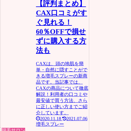
【評判まとめ】
CAX口コミがす
ぐ見れる！
60％OFFで損せ
ずに購入する方
法も
CAXは、頭の地肌を簡
単・自然に隠すことがで
きる増毛スプレーの新商
品です。当記事では、
CAXの商品について徹底
解説！利用者の口コミや
最安値で買う方法、さら
に正しい使い方までご紹
介しています。
2020.11.18
2021.07.06
増毛スプレー
脱毛サロン